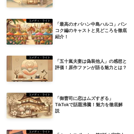
コメディ・ライト
「最高のオバハン中島ハルコ」バン
コク編のキャストと見どころを徹底
紹介！
コメディ・ライト
「五十嵐夫妻は偽装他人」の感想と
評価！原作ファンが語る魅力とは？
コメディ・ライト
「御曹司に恋はムズすぎる」
TikTokで話題沸騰！魅力を徹底解
説
コメディ・ライト