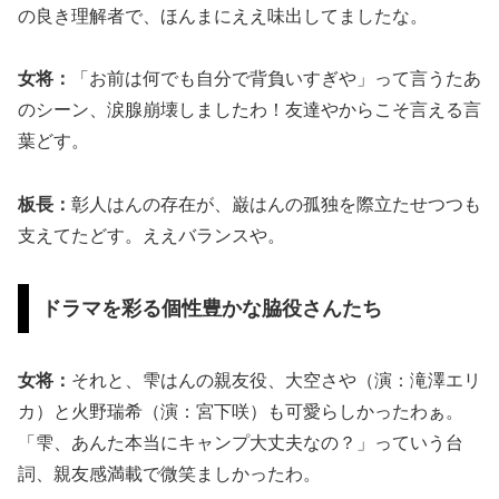
の良き理解者で、ほんまにええ味出してましたな。
女将：
「お前は何でも自分で背負いすぎや」って言うたあ
のシーン、涙腺崩壊しましたわ！友達やからこそ言える言
葉どす。
板長：
彰人はんの存在が、巌はんの孤独を際立たせつつも
支えてたどす。ええバランスや。
ドラマを彩る個性豊かな脇役さんたち
女将：
それと、雫はんの親友役、大空さや（演：滝澤エリ
カ）と火野瑞希（演：宮下咲）も可愛らしかったわぁ。
「雫、あんた本当にキャンプ大丈夫なの？」っていう台
詞、親友感満載で微笑ましかったわ。