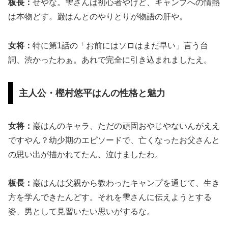
板長：
せやな。雫さんは初心者やけど、キャンプへの情熱
は本物どす。巌はんとのやりとりが物語の肝や。
女将：
特に第1話の「お前にはソロはまだ早い」言う台
詞、渋かったわぁ。あれで完全に引き込まれましたえ。
主人公・樫村悠平はんの性格と魅力
女将：
巌はんのキャラ、ただの頑固おやじやないんがええ
ですやん？幼少期のエピソードで、亡くなったお父さんと
の思い出が描かれてたん、泣けましたわ。
板長：
巌はんは父親から教わったキャンプを通じて、生き
方を学んできたんどす。それを雫さんに伝えようとする
姿、男として見習いたい思いがするな。