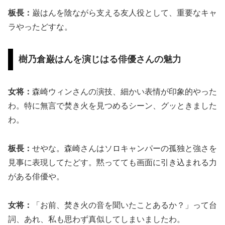
板長：
巌はんを陰ながら支える友人役として、重要なキャ
ラやったどすな。
樹乃倉巌はんを演じはる俳優さんの魅力
女将：
森崎ウィンさんの演技、細かい表情が印象的やった
わ。特に無言で焚き火を見つめるシーン、グッときました
わ。
板長：
せやな。森崎さんはソロキャンパーの孤独と強さを
見事に表現してたどす。黙ってても画面に引き込まれる力
がある俳優や。
女将：
「お前、焚き火の音を聞いたことあるか？」って台
詞、あれ、私も思わず真似してしまいましたわ。