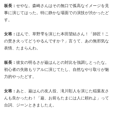
板長：
せやな。森崎さんはその無口で孤高なイメージを見
事に演じてはった。特に静かな場面での演技が渋かったど
す。
女将：
ほんで、草野雫を演じた本田望結さん！「師匠！こ
の焚き火ってどうやるんですか？」言うて、あの無邪気な
表情、たまらんわ。
板長：
彼女の明るさが巌はんとの対比を強調しとったな。
初心者の失敗もリアルに演じてたし、自然なやり取りが魅
力的やったどす。
女将：
あと、巌はんの友人役、滝川彰人を演じた稲葉友さ
んも良かったわ！「巌、お前もたまには人に頼れよ」って
台詞、ジーンときましたえ。