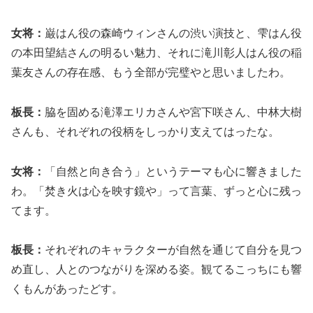
女将：
巌はん役の森崎ウィンさんの渋い演技と、雫はん役
の本田望結さんの明るい魅力、それに滝川彰人はん役の稲
葉友さんの存在感、もう全部が完璧やと思いましたわ。
板長：
脇を固める滝澤エリカさんや宮下咲さん、中林大樹
さんも、それぞれの役柄をしっかり支えてはったな。
女将：
「自然と向き合う」というテーマも心に響きました
わ。「焚き火は心を映す鏡や」って言葉、ずっと心に残っ
てます。
板長：
それぞれのキャラクターが自然を通じて自分を見つ
め直し、人とのつながりを深める姿。観てるこっちにも響
くもんがあったどす。