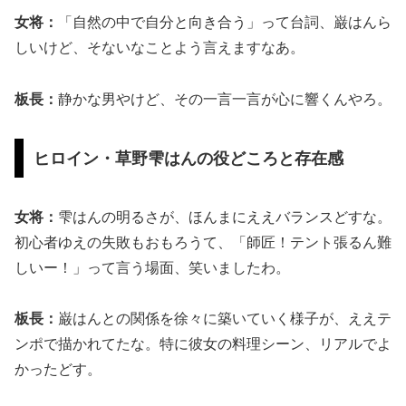
女将：
「自然の中で自分と向き合う」って台詞、巌はんら
しいけど、そないなことよう言えますなあ。
板長：
静かな男やけど、その一言一言が心に響くんやろ。
ヒロイン・草野雫はんの役どころと存在感
女将：
雫はんの明るさが、ほんまにええバランスどすな。
初心者ゆえの失敗もおもろうて、「師匠！テント張るん難
しいー！」って言う場面、笑いましたわ。
板長：
巌はんとの関係を徐々に築いていく様子が、ええテ
ンポで描かれてたな。特に彼女の料理シーン、リアルでよ
かったどす。