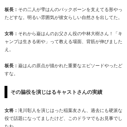
板長：
その二人が雫はんのバックボーンを支えてる形やっ
たどすな。明るい雰囲気が彼女らしい自然さを出してた。
女将：
それから巌はんのお父さん役の中林大樹さん！「キ
ャンプは生きる術や」って教える場面、背筋が伸びました
え。
板長：
巌はんの原点が描かれた重要なエピソードやったど
すな。
その脇役を演じはるキャストさんの実績
女将：
滝川彰人を演じはった稲葉友さん、過去にも硬派な
役で話題になってましたけど、このドラマでもお見事でし
たわ。