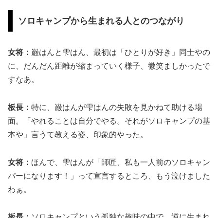
ソロキャンプから生まれる人とのつながり
女将：
巌はんと雫はん、最初は「ひとりが好き」同士やの
に、だんだん距離が縮まっていく様子、微笑ましかったで
すなあ。
板長：
特に、巌はんが雫はんの失敗を見かねて助ける場
面。「やれることは自分でやる。それがソロキャンプの基
本や」言うて教える姿、印象的やった。
女将：
ほんで、雫はんが「師匠、私も一人前のソロキャン
パーになります！」って宣言するところ、もう泣けました
わぁ。
板長：
ソロキャンプという孤独な趣味の中で、逆に生まれ