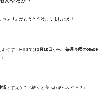
れるんやろか？
しゃぶり』がとうとう始まりましたえ！」
れやす！MBSでは
1月10日から、毎週金曜の0時59
！」
藤潤
どすえ？これ観んと寝られまへんやろ？」