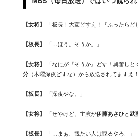
MBS（毎日放送）ではいつ観ら
【女将】
「板長！大変どすえ！『ふったらど
【板長】
「…ほう。そうか。」
【女将】
「なにが『そうか』どす！興奮しとく
分
（木曜深夜どすな）から放送されてますえ
【板長】
「深夜やな。」
【女将】
「せやけど、主演が
伊藤あさひ
と
武
【板長】
「…まぁ、観たい人は観るやろ。」