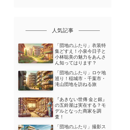
人気記事
「団地のふたり」衣装特
集どすえ！小泉今日子と
小林聡美の魅力をあんさ
ん知ってはります？
「団地のふたり」ロケ地
巡り！稲城市・千葉市・
滝山団地を訪ねる旅
『あきない世傳 金と銀』
の五鈴屋は実在する？モ
デルとなった商家を調
査！
「団地のふたり」撮影ス