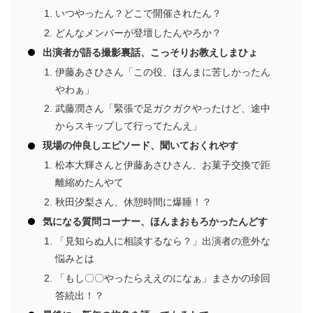
いつやったん？どこで開催されたん？
どんなメンバーが登壇したんやろか？
出演者が語る撮影裏話、こっそりお教えしまひょ
伊藤あさひさん「この役、ほんまに苦しかったん
やわぁ」
武藤潤さん「緊張で足ガクガクやったけど、途中
からスキップして行ってたんえ」
現場の仲良しエピソード、聞いておくれやす
松本大輝さんと伊藤あさひさん、お菓子交換で距
離縮めたんやて
秋田汐梨さん、休憩時間に爆睡！？
気になる質問コーナー、ほんまおもろかったんどす
「見知らぬ人に相談するなら？」出演者の意外な
悩みとは
「もし〇〇やったらええのになぁ」まさかの珍回
答続出！？