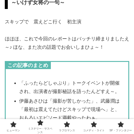
～いけず女将の一句～
スキップで 震えどこ行く 初主演
ほほほ、これで今回のレポートはバッチリ締まりましたえ
～♪ ほな、また次の話題でお会いしまひょ～！
この記事のまとめ
「ふったらどしゃぶり」トークイベントが開催
され、出演者が撮影秘話を語ったんどすえ～。
伊藤あさひは「撮影が苦しかった」、武藤潤は
「最初は震えてたけどスキップで現場へ」と、
おもろいエピソード満載やったわぁ。
松本大輝と伊藤あさひはお菓子交換で仲を深
ミステリー・サスペ
ヒューマン
ラブロマンス
コメディ・ライト
SF・ファンタジー
ンス