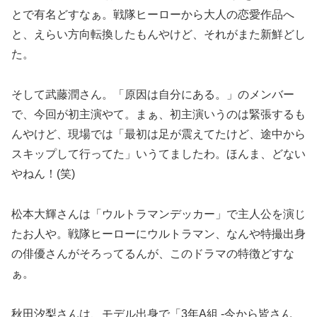
とで有名どすなぁ。戦隊ヒーローから大人の恋愛作品へ
と、えらい方向転換したもんやけど、それがまた新鮮どし
た。
そして武藤潤さん。「原因は自分にある。」のメンバー
で、今回が初主演やて。まぁ、初主演いうのは緊張するも
んやけど、現場では「最初は足が震えてたけど、途中から
スキップして行ってた」いうてましたわ。ほんま、どない
やねん！(笑)
松本大輝さんは「ウルトラマンデッカー」で主人公を演じ
たお人や。戦隊ヒーローにウルトラマン、なんや特撮出身
の俳優さんがそろってるんが、このドラマの特徴どすな
ぁ。
秋田汐梨さんは、モデル出身で「3年A組 -今から皆さん