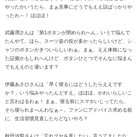
やったかいうたら、まぁ見事にどうでもええ話ばっかりや
ったわ～！ ほほほ！
武藤潤さんは「第1ボタンが閉められへん」いうて悩んで
たんやて。ほら、スーツ姿の役が多かったらしいけど、シ
ャツのボタンがきついらしいわぁ。まぁ、ええ体格になっ
た証拠かもしれへんけど、ボタンひとつでそんなに悩まん
でもええのと違います？
伊藤あさひさんは「早く寝るにはどうしたらええです
か？」いう悩みやったんどすえ。ほほほ、かわいらしいこ
と言わはるわぁ！ まぁ、寝る前にスマホいじってたら、
そら寝られまへんわなぁ～。ファンにアドバイス求める前
に、生活習慣見直したらどないやろ？
秋田汐梨さんは「忘れグセを直したい」言うてましたな