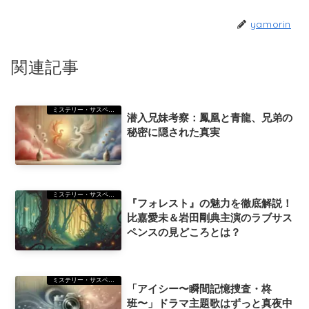
yamorin
関連記事
ミステリー・サスペンス
潜入兄妹考察：鳳凰と青龍、兄弟の
秘密に隠された真実
ミステリー・サスペンス
『フォレスト』の魅力を徹底解説！
比嘉愛未＆岩田剛典主演のラブサス
ペンスの見どころとは？
ミステリー・サスペンス
「アイシー〜瞬間記憶捜査・柊
班〜」ドラマ主題歌はずっと真夜中