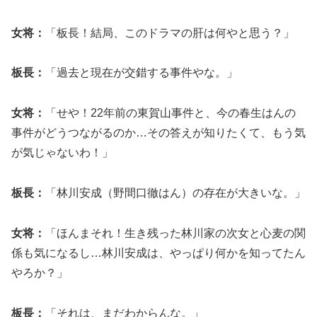
女将：
「板長！結局、このドラマの肝は何やと思う？」
板長：
「過去と現在が交錯する事件やな。」
女将：
「せや！22年前の東賀山事件と、今の春生はんの
事件がどうつながるのか…その答えが知りたくて、もう気
が気じゃないわ！」
板長：
「林川安成（野間口徹はん）の存在が大きいな。」
女将：
「ほんまそれ！生き残った林川家の次女と心麦の関
係も気になるし…林川安成は、やっぱり何かを知ってたん
やろか？」
板長：
「それは、まだわからんな。」