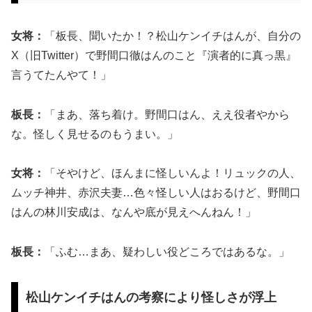
女将：
「板長、聞いたか！？松山ケンイチはんが、自分の
X（旧Twitter）で野間口徹はんのこと『演者的に真っ黒』
言うてたんやて！」
板長：
「まあ、落ち着け。野間口はん、ええ役者やから
な。怪しく見せるのもうまい。」
女将：
「そやけど、ほんまに怪しいんよ！リュックの人、
ムッチ神井、赤沢夫妻…色々怪しい人はおるけど、野間口
はんの林川安成は、なんや底が見えへんねん！」
板長：
「ふむ…まあ、疑わしい役どころではあるな。」
松山ケンイチはんの考察により怪しさが浮上