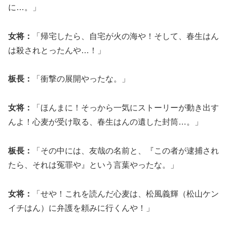
に…。」
女将：
「帰宅したら、自宅が火の海や！そして、春生はん
は殺されとったんや…！」
板長：
「衝撃の展開やったな。」
女将：
「ほんまに！そっから一気にストーリーが動き出す
んよ！心麦が受け取る、春生はんの遺した封筒…。」
板長：
「その中には、友哉の名前と、『この者が逮捕され
たら、それは冤罪や』という言葉やったな。」
女将：
「せや！これを読んだ心麦は、松風義輝（松山ケン
イチはん）に弁護を頼みに行くんや！」