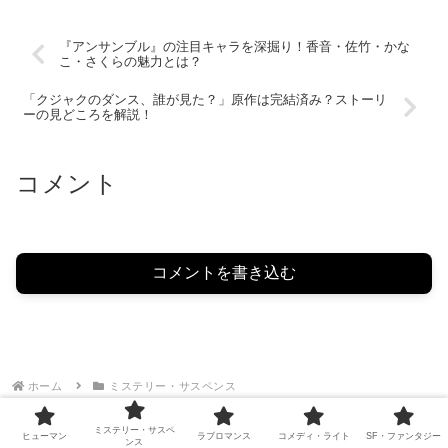
『アンサンブル』の注目キャラを深掘り！香音・佐竹・かな
こ・さくらの魅力とは？
「クジャクのダンス、誰が見た？」原作は完結済み？ストーリ
ーの見どころを解説！
コメント
コメントを書き込む
ホーム
ミステリー・サスペンス
ミステリー・サスペ
ヒューマン
ラブロマンス
コメディ・ライト
SF・ファンタジー
ンス