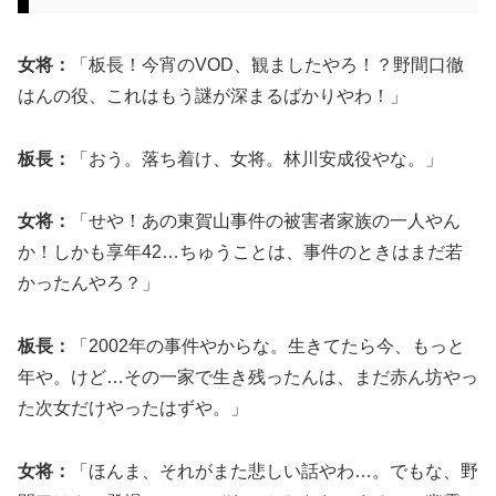
女将：
「板長！今宵のVOD、観ましたやろ！？野間口徹
はんの役、これはもう謎が深まるばかりやわ！」
板長：
「おう。落ち着け、女将。林川安成役やな。」
女将：
「せや！あの東賀山事件の被害者家族の一人やん
か！しかも享年42…ちゅうことは、事件のときはまだ若
かったんやろ？」
板長：
「2002年の事件やからな。生きてたら今、もっと
年や。けど…その一家で生き残ったんは、まだ赤ん坊やっ
た次女だけやったはずや。」
女将：
「ほんま、それがまた悲しい話やわ…。でもな、野