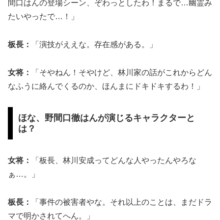
間口はんの登場シーン、ぞわっとしたわ！まるで…幽霊み
たいやったで…！」
板長：
「演技がええな。存在感がある。」
女将：
「そやねん！そやけど、林川家の話がこれからどん
なふうに絡んでくるのか、ほんまにドキドキするわ！」
ほな、野間口徹はんが演じるキャラクターと
は？
女将：
「板長、林川安成ってどんな人やったんやろな
ぁ…。」
板長：
「事件の被害者やな。それ以上のことは、まだドラ
マで明かされてへん。」