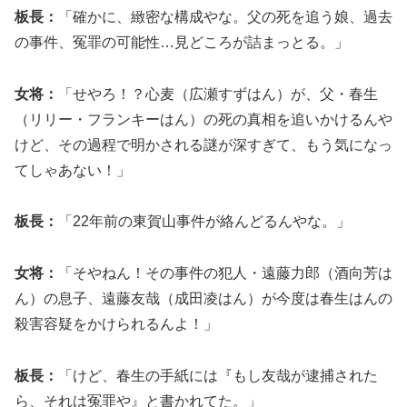
板長：
「確かに、緻密な構成やな。父の死を追う娘、過去
の事件、冤罪の可能性…見どころが詰まっとる。」
女将：
「せやろ！？心麦（広瀬すずはん）が、父・春生
（リリー・フランキーはん）の死の真相を追いかけるんや
けど、その過程で明かされる謎が深すぎて、もう気になっ
てしゃあない！」
板長：
「22年前の東賀山事件が絡んどるんやな。」
女将：
「そやねん！その事件の犯人・遠藤力郎（酒向芳は
ん）の息子、遠藤友哉（成田凌はん）が今度は春生はんの
殺害容疑をかけられるんよ！」
板長：
「けど、春生の手紙には『もし友哉が逮捕された
ら、それは冤罪や』と書かれてた。」