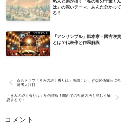
悠人と弟が描く「私の町の千葉くん
は」の深いテーマ、あんた分かって
る？
ラブロマンス
『アンサンブル』脚本家・國吉咲貴
とは？代表作と作風解説
百合ドラマ「きみの継ぐ香りは」感想！いけずな関係描写に視
聴者大注目
「きみの継ぐ香りは」配信情報！関西での視聴方法も詳しく解
説するで！
コメント