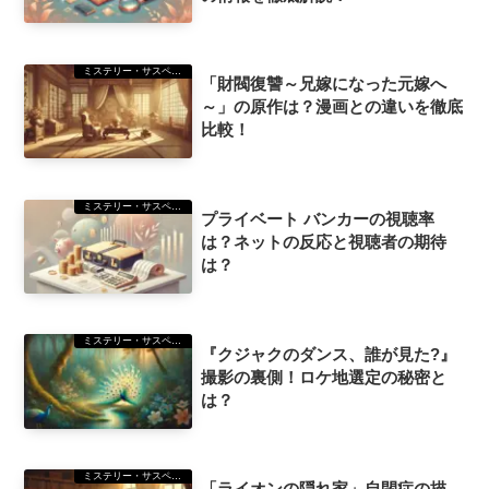
ミステリー・サスペンス
「財閥復讐～兄嫁になった元嫁へ
～」の原作は？漫画との違いを徹底
比較！
ミステリー・サスペンス
プライベート バンカーの視聴率
は？ネットの反応と視聴者の期待
は？
ミステリー・サスペンス
『クジャクのダンス、誰が見た?』
撮影の裏側！ロケ地選定の秘密と
は？
ミステリー・サスペンス
「ライオンの隠れ家」自閉症の描