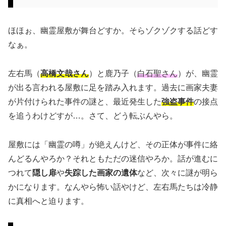
ほほぉ、幽霊屋敷が舞台どすか。そらゾクゾクする話どす
なぁ。
左右馬（
高橋文哉さん
）と鹿乃子（
白石聖さん
）が、幽霊
が出る言われる屋敷に足を踏み入れます。過去に画家夫妻
が片付けられた事件の謎と、最近発生した
強盗事件
の接点
を追うわけどすが…。さて、どう転ぶんやら。
屋敷には「幽霊の噂」が絶えんけど、その正体が事件に絡
んどるんやろか？それともただの迷信やろか。話が進むに
つれて
隠し扉
や
失踪した画家の遺体
など、次々に謎が明ら
かになります。なんやら怖い話やけど、左右馬たちは冷静
に真相へと迫ります。