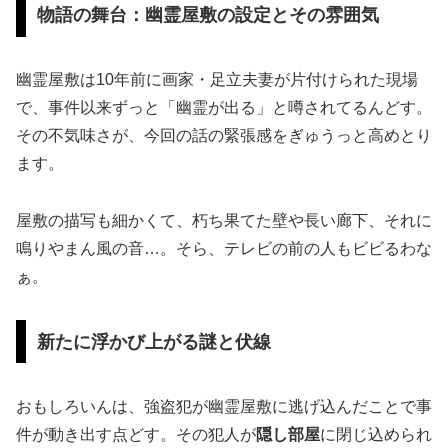
物語の舞台：幽霊屋敷の設定とその雰囲気
幽霊屋敷は10年前に画家・足立夫妻が片付けられた現場
で、事件以来ずっと「幽霊が出る」と噂されてるんどす。
その不気味さが、今回の話の緊張感をぎゅうっと高めとり
ます。
屋敷の描写も細かくて、朽ち果てた壁や長い廊下、それに
鳴りやまん風の音…。そら、テレビの前の人もビビるわな
ぁ。
新たに浮かび上がる謎と伏線
おもしろいんは、強盗犯が幽霊屋敷に逃げ込んだことで事
件が動き出す点どす。その犯人が
隠し部屋
に閉じ込められ