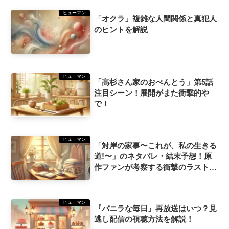
ヒューマン
「オクラ」複雑な人間関係と真犯人
のヒントを解説
ヒューマン
「高杉さん家のおべんとう」第5話
注目シーン！展開がまた衝撃的や
で！
ヒューマン
「対岸の家事〜これが、私の生きる
道!〜」のネタバレ・結末予想！原
作ファンが考察する衝撃のラストと
は？
ヒューマン
『バニラな毎日』再放送はいつ？見
逃し配信の視聴方法を解説！