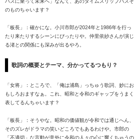
バスに乗って未来へ」なんて、あのタイムスリップバスそ
のものちゃいます？
「板長」：確かにな。小川市郎が2024年と1986年を行っ
たり来たりするシーンにぴったりや。仲里依紗さんが演じ
る渚との関係にも深みが出るやろ。
歌詞の概要とテーマ、分かってるつもり？
「女将」：ところで、「俺は浦島」っちゅう歌詞、妙にお
もしろおますなぁ。これ、昭和と令和のギャップをうまく
表してるんちゃいます？
「板長」：そうやな。昭和の価値観が令和では通じへん、
そのズレがドラマの笑いどころでもあるわけや。市郎の
「不適切」な言動が意外に令和の人々の心に響くちゅうの