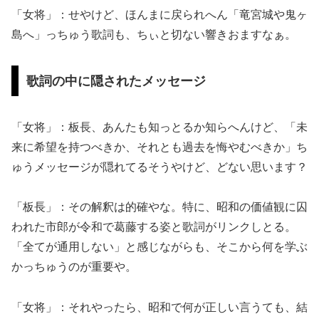
「女将」：せやけど、ほんまに戻られへん「竜宮城や鬼ヶ
島へ」っちゅう歌詞も、ちぃと切ない響きおますなぁ。
歌詞の中に隠されたメッセージ
「女将」：板長、あんたも知っとるか知らへんけど、「未
来に希望を持つべきか、それとも過去を悔やむべきか」ち
ゅうメッセージが隠れてるそうやけど、どない思います？
「板長」：その解釈は的確やな。特に、昭和の価値観に囚
われた市郎が令和で葛藤する姿と歌詞がリンクしとる。
「全てが通用しない」と感じながらも、そこから何を学ぶ
かっちゅうのが重要や。
「女将」：それやったら、昭和で何が正しい言うても、結