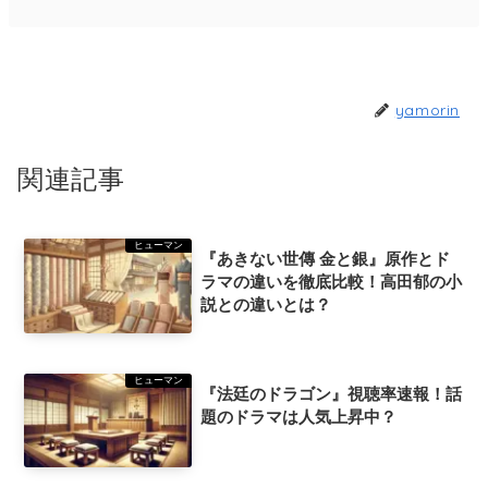
yamorin
関連記事
ヒューマン
『あきない世傳 金と銀』原作とド
ラマの違いを徹底比較！高田郁の小
説との違いとは？
ヒューマン
『法廷のドラゴン』視聴率速報！話
題のドラマは人気上昇中？