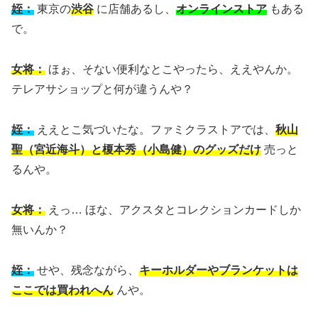
姪：
東京の
渋谷
に店舗あるし、
オンラインストア
もある
で。
女将：
ほぉ、そない便利なとこやったら、ええやんか。
テレアサショップと何が違うんや？
姪：
ええとこ気づいたな。ファミクラストアでは、
秋山
聖（宮近海斗）と榎本秀（小島健）のグッズだけ
売っと
るんや。
女将：
えっ… ほな、アクスタとコレクションカードしか
無いんか？
姪：
せや、残念ながら、
キーホルダーやブランケットは
ここでは買われへん
んや。