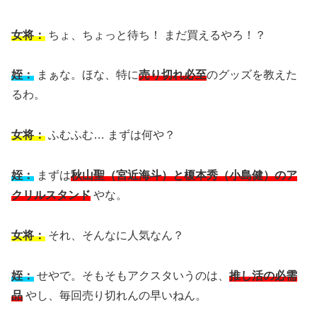
女将：
ちょ、ちょっと待ち！ まだ買えるやろ！？
姪：
まぁな。ほな、特に
売り切れ必至
のグッズを教えた
るわ。
女将：
ふむふむ… まずは何や？
姪：
まずは
秋山聖（宮近海斗）と榎本秀（小島健）のア
クリルスタンド
やな。
女将：
それ、そんなに人気なん？
姪：
せやで。そもそもアクスタいうのは、
推し活の必需
品
やし、毎回売り切れんの早いねん。