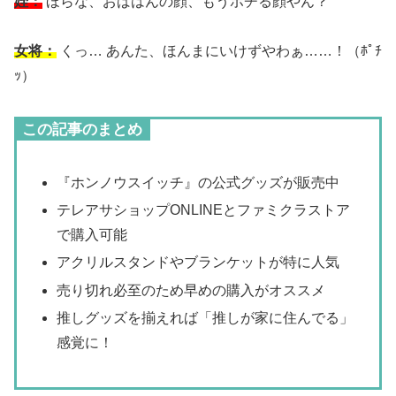
姪：
ほらな、おばはんの顔、もうポチる顔やん？
女将：
くっ… あんた、ほんまにいけずやわぁ……！（ﾎﾟﾁ
ｯ）
この記事のまとめ
『ホンノウスイッチ』の公式グッズが販売中
テレアサショップONLINEとファミクラストア
で購入可能
アクリルスタンドやブランケットが特に人気
売り切れ必至のため早めの購入がオススメ
推しグッズを揃えれば「推しが家に住んでる」
感覚に！