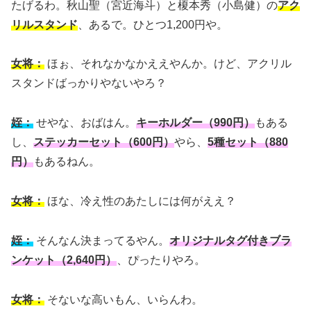
たげるわ。秋山聖（宮近海斗）と榎本秀（小島健）の
アク
リルスタンド
、あるで。ひとつ1,200円や。
女将：
ほぉ、それなかなかええやんか。けど、アクリル
スタンドばっかりやないやろ？
姪：
せやな、おばはん。
キーホルダー（990円）
もある
し、
ステッカーセット（600円）
やら、
5種セット（880
円）
もあるねん。
女将：
ほな、冷え性のあたしには何がええ？
姪：
そんなん決まってるやん。
オリジナルタグ付きブラ
ンケット（2,640円）
、ぴったりやろ。
女将：
そないな高いもん、いらんわ。