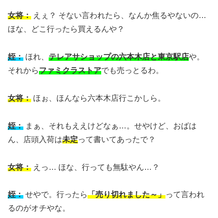
女将：
えぇ？ そない言われたら、なんか焦るやないの…
ほな、どこ行ったら買えるんや？
姪：
ほれ、
テレアサショップの六本木店と東京駅店
や。
それから
ファミクラストア
でも売っとるわ。
女将：
ほぉ、ほんなら六本木店行こかしら。
姪：
まぁ、それもええけどなぁ…。せやけど、おばは
ん、店頭入荷は
未定
って書いてあったで？
女将：
えっ… ほな、行っても無駄やん…？
姪：
せやで。行ったら
「売り切れました～」
って言われ
るのがオチやな。