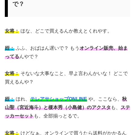
で？
女将：
ほな、どこで買えるんか教えとくれやす。
姪：
ふふ、おばはん遅いで？ もう
オンライン販売、始ま
ってる
んやで？
女将：
そないな大事なこと、早よ言わんかいな！ どこで
買えるんや？
姪：
ほれ、
テレアサショップONLINE
や。ここなら、
秋
山聖（宮近海斗）と榎本秀（小島健）のアクスタ
も、
ステ
ッカーセット
も、全部揃っとるで。
女将：
けどなぁ、オンラインで買うたら送料がかかるん