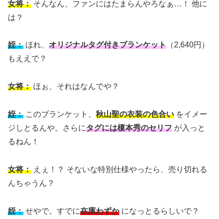
女将：
そんなん、ファンにはたまらんやろなぁ…！ 他に
は？
姪：
ほれ、
オリジナルタグ付きブランケット
（2,640円）
もええで？
女将：
ほぉ、それはなんでや？
姪：
このブランケット、
秋山聖の衣装の色合い
をイメー
ジしとるんや。さらに
タグには榎本秀のセリフ
が入っと
るねん！
女将：
えぇ！？ そないな特別仕様やったら、売り切れる
んちゃうん？
姪：
せやで。すでに
在庫わずか
になっとるらしいで？