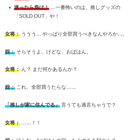
迷ったら負け！
…一番怖いのは、推しグッズの
「SOLD OUT」や！
女将：
ううう… やっぱり全部買うべきなんやろか…。
姪：
そらそうよ。けどな、おばはん。
女将：
ん？ まだ何かあるんか？
姪：
これ、全部買うたらな……
「推しが家に住んでる」
言うても過言ちゃうで？
女将：
……！！