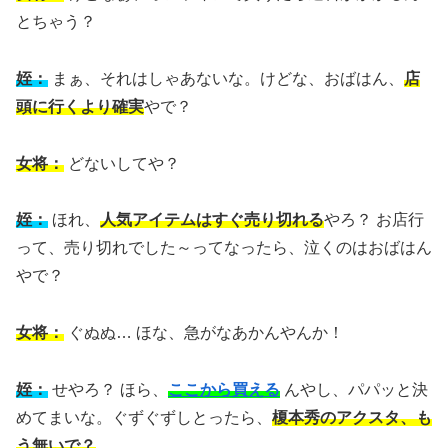
とちゃう？
姪：
まぁ、それはしゃあないな。けどな、おばはん、
店
頭に行くより確実
やで？
女将：
どないしてや？
姪：
ほれ、
人気アイテムはすぐ売り切れる
やろ？ お店行
って、売り切れでした～ってなったら、泣くのはおばはん
やで？
女将：
ぐぬぬ… ほな、急がなあかんやんか！
姪：
せやろ？ ほら、
ここから買える
んやし、パパッと決
めてまいな。ぐずぐずしとったら、
榎本秀のアクスタ、も
う無いで？