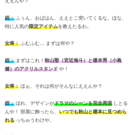
ええんや？
姪：
ふぅん、おばはん、ええとこ突いてくるな。ほな、
特に人気の
限定アイテム
を教えたるわ。
女将：
ふむふむ… まずは何や？
姪：
まずはこれ！
秋山聖（宮近海斗）と榎本秀（小島
健）のアクリルスタンド
や！
女将：
ほぉ、それは何がそんなにええんや？
姪：
ほれ、デザインが
ドラマのシーンを完全再現
しとる
んや！ 部屋に飾ったら、
いつでも秋山と榎本に見つめら
れる
っちゅうわけや。