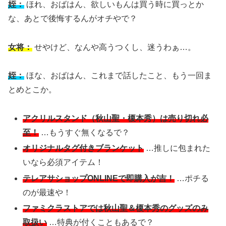
姪：
ほれ、おばはん、欲しいもんは買う時に買っとか
な、あとで後悔するんがオチやで？
女将：
せやけど、なんや高うつくし、迷うわぁ…。
姪：
ほな、おばはん、これまで話したこと、もう一回ま
とめとこか。
アクリルスタンド（秋山聖・榎本秀）は売り切れ必
至！
…もうすぐ無くなるで？
オリジナルタグ付きブランケット
…推しに包まれた
いなら必須アイテム！
テレアサショップONLINEで即購入が吉！
…ポチる
のが最速や！
ファミクラストアでは秋山聖＆榎本秀のグッズのみ
取扱い
…特典が付くこともあるで？