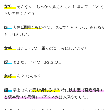
女将：
そんなん、しっかり覚えとくわ！ ほんで、どれく
らいで届くんや？
姪：
大体
1週間くらい
やな。混んでたらちょっと遅れるか
もしれんけど。
女将：
ほぉ… ほな、届くの楽しみにしとこか♪
姪：
まぁな、けどな、おばはん。
女将：
ん？ なんや？
姪：
早よせんと
売り切れるで？
特に
秋山聖（宮近海斗）
と榎本秀（小島健）のアクスタ
は人気やからな。