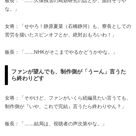
板長：「……久保残雪の鳥類研究の話とか、面白そうや
な。」
女将：「せやろ！静原夏菜（石橋静河）も、寮長としての
苦労を描いたスピンオフとか、絶対おもろいわ！」
板長：「……NHKがそこまでやるかどうかやな。」
ファンが望んでも、制作側が「うーん」言うた
ら終わりどす
女将：「そやけど、ファンがいくら続編見たい言うても、
制作側が『いや、これで完結』言うたら終わりやん？」
板長：「……結局は、視聴者の声次第やな。」