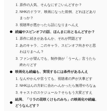
原作の人気、そんなにすごいんどすか？
NHKのドラマ、映画になった前例、どれほどあり
まっか？
視聴率が悪かったら話になりまへんえ
続編やスピンオフの話、ほんまに出とるんどすか？
原作に続きがあるんか、それが問題どす
あのキャラ、このキャラ、スピンオフ向きやと思
わはりまへん？
ファンが望んでも、制作側が「うーん」言うたら
終わりどす
映画化も続編も、実現するには条件があるんえ
なんやかんや言うても、視聴者の声が大事どす
NHKはんの方針に合わへんかったら無理やろなぁ
キャストのスケジュール？そらもう大変どすえ
結局、「リラの花咲くけものみち」の映画化や続編、
どうなんどす？