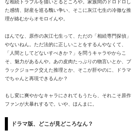
な相続トラブルを描いとるところや。家族間のドロドロし
た感情、財産を巡る醜い争い、そこに灰江七生の冷徹な推
理が絡むからオモロイんや。
ほんでな、原作の灰江七生って、ただの「相続専門探偵」
やないねん。ただ法的に正しいことをするんやなくて、
「人間としてどないすべきか？」を問うキャラやからこ
そ、魅力があるんや。あの皮肉たっぷりの物言いとか、ブ
ラックジョーク交えた推理とか、そこが肝やのに、ドラマ
でちゃんと再現できるんか？
もし変に爽やかなキャラにされてもうたら、それこそ原作
ファンが大暴れするで。いや、ほんまに。
ドラマ版、どこが見どころなん？