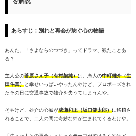
を解説
あらすじ：別れと再会が紡ぐ心の物語
あんた、「さよならのつづき」ってドラマ、観たことあ
る？
主人公の
菅原さえ子（有村架純）
は、恋人の
中町雄介（生
田斗真）
と幸せいっぱいやったんやけど、プロポーズされ
たその日に交通事故で雄介を失うてしまうんや。
そやけど、雄介の心臓が
成瀬和正（坂口健太郎）
に移植さ
れることで、二人の間に奇妙な絆が生まれてくるわけや。
「失った人との再会」っちゅうテーマが泣けるんやけど、