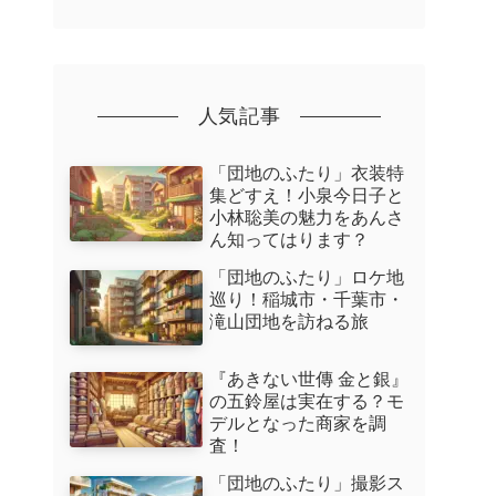
人気記事
「団地のふたり」衣装特
集どすえ！小泉今日子と
小林聡美の魅力をあんさ
ん知ってはります？
「団地のふたり」ロケ地
巡り！稲城市・千葉市・
滝山団地を訪ねる旅
『あきない世傳 金と銀』
の五鈴屋は実在する？モ
デルとなった商家を調
査！
「団地のふたり」撮影ス