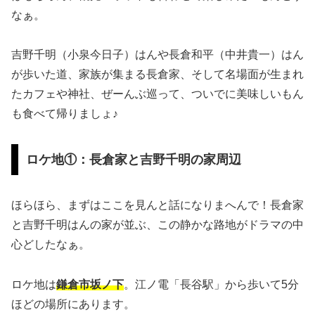
なぁ。
吉野千明（小泉今日子）はんや長倉和平（中井貴一）はん
が歩いた道、家族が集まる長倉家、そして名場面が生まれ
たカフェや神社、ぜーんぶ巡って、ついでに美味しいもん
も食べて帰りましょ♪
ロケ地①：長倉家と吉野千明の家周辺
ほらほら、まずはここを見んと話になりまへんで！長倉家
と吉野千明はんの家が並ぶ、この静かな路地がドラマの中
心どしたなぁ。
ロケ地は
鎌倉市坂ノ下
。江ノ電「長谷駅」から歩いて5分
ほどの場所にあります。