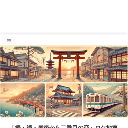
PR
「続・続・最後から二番目の恋」ロケ地巡