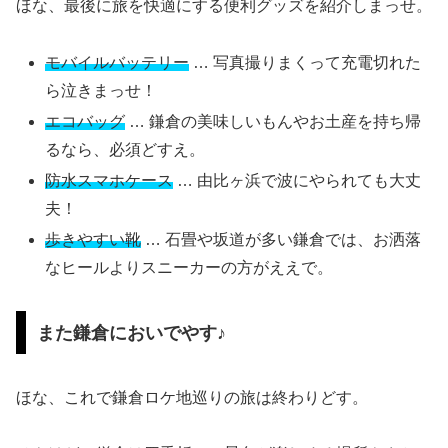
ほな、最後に旅を快適にする便利グッズを紹介しまっせ。
モバイルバッテリー
… 写真撮りまくって充電切れた
ら泣きまっせ！
エコバッグ
… 鎌倉の美味しいもんやお土産を持ち帰
るなら、必須どすえ。
防水スマホケース
… 由比ヶ浜で波にやられても大丈
夫！
歩きやすい靴
… 石畳や坂道が多い鎌倉では、お洒落
なヒールよりスニーカーの方がええで。
また鎌倉においでやす♪
ほな、これで鎌倉ロケ地巡りの旅は終わりどす。