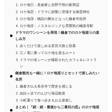
ロケ地①：長倉家と吉野千明の家周辺
ロケ地②：ドラマに頻繁に登場する御霊神社
ロケ地③：物語の舞台となった鎌倉市役所
ロケ地④：ノスタルジックな雰囲気の極楽寺駅
ドラマのワンシーンを再現！鎌倉でのロケ地巡りの楽
しみ方
歩くだけで楽しめる若宮大路と段葛
江ノ電に乗ってロケ地を巡るルート
ドラマの名シーンが撮影されたカフェ＆レストラ
ン
鎌倉観光も一緒に！ロケ地巡りとセットで楽しみたい
名所
鎌倉大仏＆長谷寺で歴史を感じる
由比ヶ浜でのんびり海辺散策
小町通りで食べ歩き＆お土産探し
まとめ｜『続・続・最後から二番目の恋』のロケ地巡