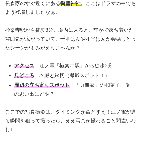
長倉家のすぐ近くにある
御霊神社
。ここはドラマの中でも
よう登場しましたなぁ。
極楽寺駅から徒歩3分。境内に入ると、静かで落ち着いた
雰囲気が広がっていて、千明はんや和平はんが会話しとっ
たシーンがよみがえりまへんか？
アクセス
：江ノ電「極楽寺駅」から徒歩3分
見どころ
：本殿と踏切（撮影スポット！）
周辺の立ち寄りスポット
：「力餅家」の和菓子、旅
の思い出にどや？
ここでの写真撮影は、タイミングが命どすえ！江ノ電が通
る瞬間を狙って撮ったら、ええ写真が撮れること間違いな
し♪