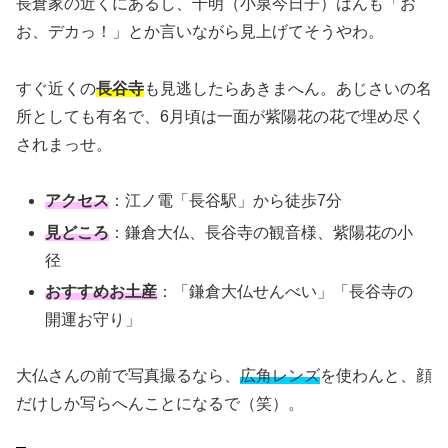
長倉家の近くにあるし、千明（小泉今日子）はんも「お
お、デカっ！」とか言いながら見上げてそうやわ。
すぐ近くの
長谷寺
も見逃したらあきまへん。あじさいの名
所としても有名で、6月頃は一面が紫陽花の花で埋め尽く
されまっせ。
アクセス
：江ノ電「長谷駅」から徒歩7分
見どころ
：鎌倉大仏、長谷寺の観音様、紫陽花の小
径
おすすめお土産
：「鎌倉大仏せんべい」「長谷寺の
開運お守り」
大仏さんの前で写真撮るなら、
広角レンズ
を使わんと、顔
だけしか写らへんことになるで（笑）。