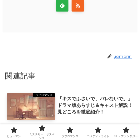
yamorin
関連記事
ラブロマンス
「キスでふさいで、バレないで。」
ドラマ版あらすじ＆キャスト解説！
見どころを徹底紹介！
ラブロマンス
ミステリー・サスペ
「キスでふさいで、バレないで。」
ヒューマン
ラブロマンス
コメディ・ライト
SF・ファンタジー
ンス