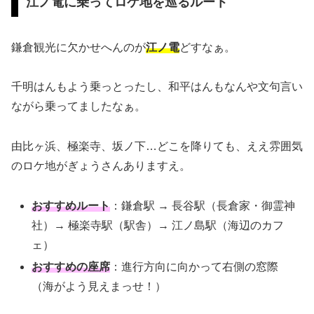
江ノ電に乗ってロケ地を巡るルート
鎌倉観光に欠かせへんのが
江ノ電
どすなぁ。
千明はんもよう乗っとったし、和平はんもなんや文句言い
ながら乗ってましたなぁ。
由比ヶ浜、極楽寺、坂ノ下…どこを降りても、ええ雰囲気
のロケ地がぎょうさんありますえ。
おすすめルート
：鎌倉駅 → 長谷駅（長倉家・御霊神
社）→ 極楽寺駅（駅舎）→ 江ノ島駅（海辺のカフ
ェ）
おすすめの座席
：進行方向に向かって右側の窓際
（海がよう見えまっせ！）