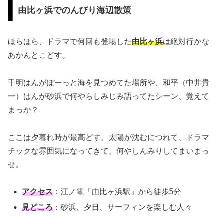
由比ヶ浜でのんびり海辺散策
ほらほら、ドラマで何回も登場した
由比ヶ浜
は絶対行かな
あかんとこどす。
千明はんがぼーっと海を見つめてた場所や、和平（中井貴
一）はんが砂浜で何やらしみじみ語ってたシーン、覚えて
まっか？
ここは夕暮れ時が最高どす。太陽が沈むにつれて、ドラマ
チックな雰囲気になってきて、何やしんみりしてまいまっ
せ。
アクセス
：江ノ電「由比ヶ浜駅」から徒歩5分
見どころ
：砂浜、夕日、サーフィンを楽しむ人々